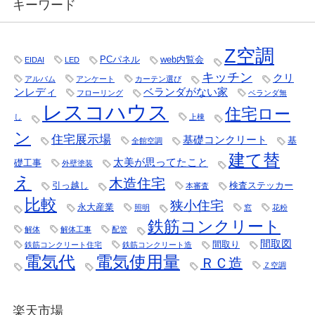
キーワード
Z空調
PCパネル
web内覧会
EIDAI
LED
キッチン
クリ
アルバム
アンケート
カーテン選び
ンレディ
ベランダがない家
フローリング
ベランダ無
レスコハウス
住宅ロー
し
上棟
ン
住宅展示場
基礎コンクリート
基
全館空調
建て替
太美が思ってたこと
礎工事
外壁塗装
え
木造住宅
引っ越し
検査ステッカー
本審査
比較
狭小住宅
永大産業
照明
窓
花粉
鉄筋コンクリート
解体
解体工事
配管
間取図
間取り
鉄筋コンクリート住宅
鉄筋コンクリート造
電気代
電気使用量
ＲＣ造
Ｚ空調
楽天市場