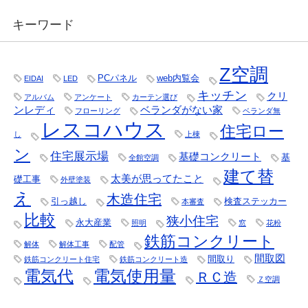
キーワード
Z空調
PCパネル
web内覧会
EIDAI
LED
キッチン
クリ
アルバム
アンケート
カーテン選び
ンレディ
ベランダがない家
フローリング
ベランダ無
レスコハウス
住宅ロー
し
上棟
ン
住宅展示場
基礎コンクリート
基
全館空調
建て替
太美が思ってたこと
礎工事
外壁塗装
え
木造住宅
引っ越し
検査ステッカー
本審査
比較
狭小住宅
永大産業
照明
窓
花粉
鉄筋コンクリート
解体
解体工事
配管
間取図
間取り
鉄筋コンクリート住宅
鉄筋コンクリート造
電気代
電気使用量
ＲＣ造
Ｚ空調