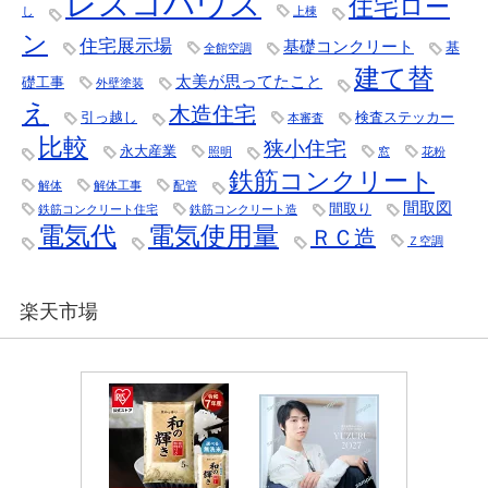
レスコハウス
住宅ロー
し
上棟
ン
住宅展示場
基礎コンクリート
基
全館空調
建て替
太美が思ってたこと
礎工事
外壁塗装
え
木造住宅
引っ越し
検査ステッカー
本審査
比較
狭小住宅
永大産業
照明
窓
花粉
鉄筋コンクリート
解体
解体工事
配管
間取図
間取り
鉄筋コンクリート住宅
鉄筋コンクリート造
電気代
電気使用量
ＲＣ造
Ｚ空調
楽天市場