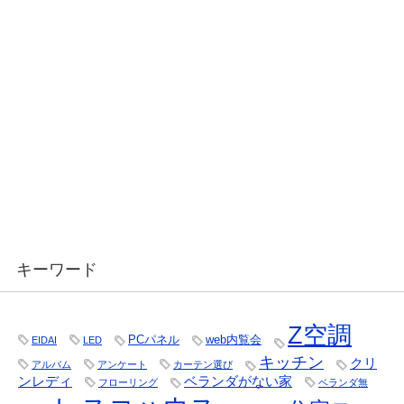
キーワード
Z空調
PCパネル
web内覧会
EIDAI
LED
キッチン
クリ
アルバム
アンケート
カーテン選び
ンレディ
ベランダがない家
フローリング
ベランダ無