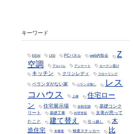
キーワード
Z
PCパネル
web内覧会
EIDAI
LED
空調
アルバム
アンケート
カーテン選び
キッチン
クリンレディ
フローリング
レス
ベランダがない家
ベランダ無し
コハウス
住宅ロー
上棟
ン
住宅展示場
基礎コンク
全館空調
リート
太美が思って
基礎工事
外壁塗装
建て替え
木
たこと
引っ越し
比
造住宅
検査ステッカー
本審査