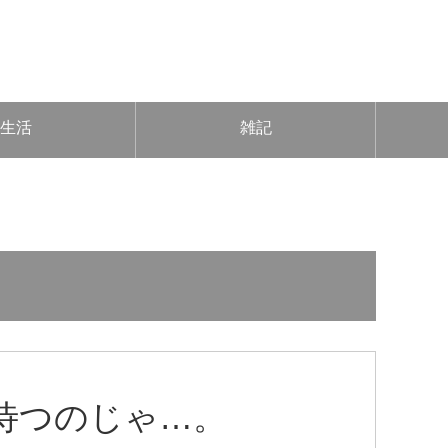
生活
雑記
待つのじゃ…。