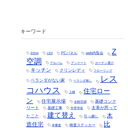
キーワード
Z
PCパネル
web内覧会
EIDAI
LED
空調
アルバム
アンケート
カーテン選び
キッチン
クリンレディ
フローリング
レス
ベランダがない家
ベランダ無し
コハウス
住宅ロー
上棟
ン
住宅展示場
基礎コンク
全館空調
リート
太美が思って
基礎工事
外壁塗装
建て替え
木
たこと
引っ越し
比
造住宅
検査ステッカー
本審査