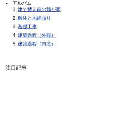
アルバム
建て替え前の我が家
解体と地縄張り
基礎工事
建築過程（外観）
建築過程（内装）
注目記事