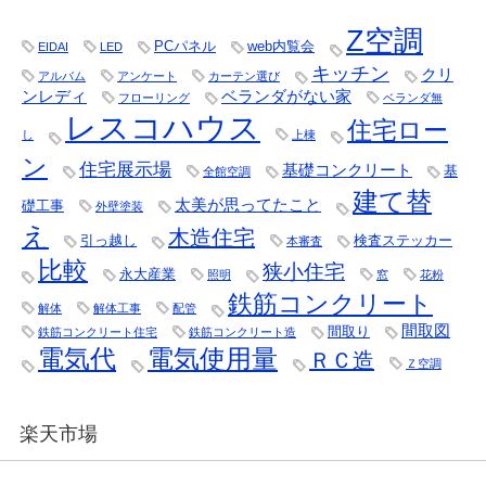
Z空調
PCパネル
web内覧会
EIDAI
LED
キッチン
クリ
アルバム
アンケート
カーテン選び
ンレディ
ベランダがない家
フローリング
ベランダ無
レスコハウス
住宅ロー
し
上棟
ン
住宅展示場
基礎コンクリート
基
全館空調
建て替
太美が思ってたこと
礎工事
外壁塗装
え
木造住宅
引っ越し
検査ステッカー
本審査
比較
狭小住宅
永大産業
照明
窓
花粉
鉄筋コンクリート
解体
解体工事
配管
間取図
間取り
鉄筋コンクリート住宅
鉄筋コンクリート造
電気代
電気使用量
ＲＣ造
Ｚ空調
楽天市場