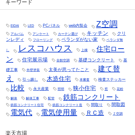
キーワード
Z空調
PCパネル
web内覧会
EIDAI
LED
キッチン
クリ
アルバム
アンケート
カーテン選び
ンレディ
ベランダがない家
フローリング
ベランダ無
レスコハウス
住宅ロー
し
上棟
ン
住宅展示場
基礎コンクリート
基
全館空調
建て替
太美が思ってたこと
礎工事
外壁塗装
え
木造住宅
引っ越し
検査ステッカー
本審査
比較
狭小住宅
永大産業
照明
窓
花粉
鉄筋コンクリート
解体
解体工事
配管
間取図
間取り
鉄筋コンクリート住宅
鉄筋コンクリート造
電気代
電気使用量
ＲＣ造
Ｚ空調
楽天市場