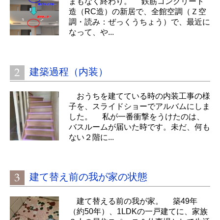
まもなく終わり。 鉄筋コンクリート
造（RC造）の新居で、全館空調（Ｚ空
調・読み：ぜっくうちょう）で、最近に
なって、や...
建築過程（内装）
おうちを建てている時の内装工事の様
子を、スライドショーでアルバムにしま
した。 私が一番衝撃をうけたのは、
バスルームが届いた時です。未だ、何も
ない２階に...
建て替え前の我が家の状態
建て替える前の我が家。 築49年
（約50年）、1LDKの一戸建てに、家族