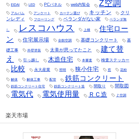
Z空調
PCパネル
web内覧会
EIDAI
LED
キッチン
クリ
アルバム
アンケート
カーテン選び
ンレディ
ベランダがない家
フローリング
ベランダ無
レスコハウス
住宅ロー
し
上棟
ン
住宅展示場
基礎コンクリート
基
全館空調
建て替
太美が思ってたこと
礎工事
外壁塗装
え
木造住宅
引っ越し
検査ステッカー
本審査
比較
狭小住宅
永大産業
照明
窓
花粉
鉄筋コンクリート
解体
解体工事
配管
間取図
間取り
鉄筋コンクリート住宅
鉄筋コンクリート造
電気代
電気使用量
ＲＣ造
Ｚ空調
楽天市場