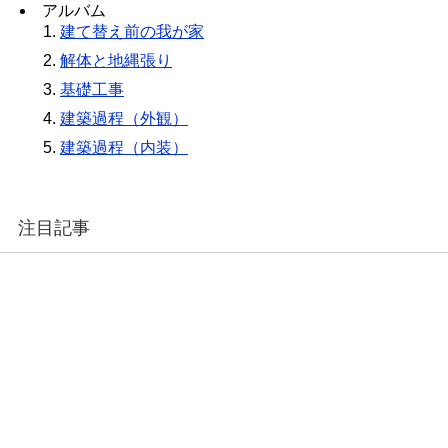
アルバム
建て替え前の我が家
解体と地縄張り
基礎工事
建築過程（外観）
建築過程（内装）
注目記事