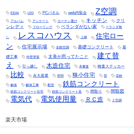
Z空調
PCパネル
web内覧会
EIDAI
LED
キッチン
クリ
アルバム
アンケート
カーテン選び
ンレディ
ベランダがない家
フローリング
ベランダ無
レスコハウス
住宅ロー
し
上棟
ン
住宅展示場
基礎コンクリート
基
全館空調
建て替
太美が思ってたこと
礎工事
外壁塗装
え
木造住宅
引っ越し
検査ステッカー
本審査
比較
狭小住宅
永大産業
照明
窓
花粉
鉄筋コンクリート
解体
解体工事
配管
間取図
間取り
鉄筋コンクリート住宅
鉄筋コンクリート造
電気代
電気使用量
ＲＣ造
Ｚ空調
楽天市場