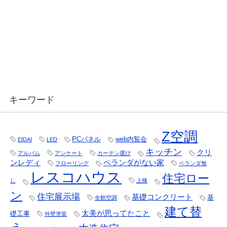
キーワード
Z空調
PCパネル
web内覧会
EIDAI
LED
キッチン
クリ
アルバム
アンケート
カーテン選び
ンレディ
ベランダがない家
フローリング
ベランダ無
レスコハウス
住宅ロー
し
上棟
ン
住宅展示場
基礎コンクリート
基
全館空調
建て替
太美が思ってたこと
礎工事
外壁塗装