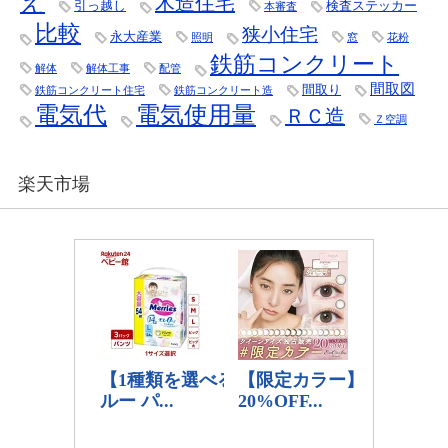
え
木造住宅
引っ越し
検査ステッカー
本審査
比較
狭小住宅
永大産業
照明
窓
花粉
鉄筋コンクリート
解体
解体工事
配管
間取図
間取り
鉄筋コンクリート住宅
鉄筋コンクリート造
電気代
電気使用量
ＲＣ造
Ｚ空調
楽天市場