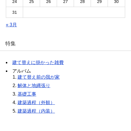
24
25
26
27
28
29
30
31
« 3月
特集
建て替えに掛かった雑費
アルバム
建て替え前の我が家
解体と地縄張り
基礎工事
建築過程（外観）
建築過程（内装）