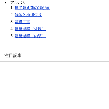
アルバム
建て替え前の我が家
解体と地縄張り
基礎工事
建築過程（外観）
建築過程（内装）
注目記事