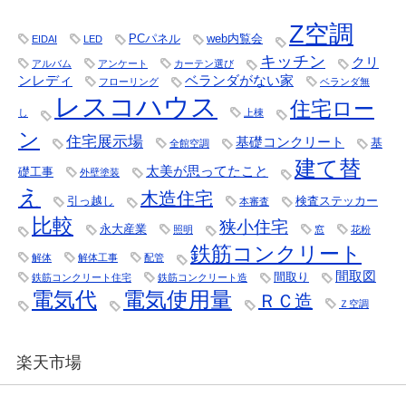
Z空調
PCパネル
web内覧会
EIDAI
LED
キッチン
クリ
アルバム
アンケート
カーテン選び
ンレディ
ベランダがない家
フローリング
ベランダ無
レスコハウス
住宅ロー
し
上棟
ン
住宅展示場
基礎コンクリート
基
全館空調
建て替
太美が思ってたこと
礎工事
外壁塗装
え
木造住宅
引っ越し
検査ステッカー
本審査
比較
狭小住宅
永大産業
照明
窓
花粉
鉄筋コンクリート
解体
解体工事
配管
間取図
間取り
鉄筋コンクリート住宅
鉄筋コンクリート造
電気代
電気使用量
ＲＣ造
Ｚ空調
楽天市場