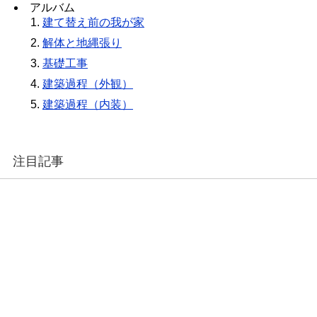
アルバム
建て替え前の我が家
解体と地縄張り
基礎工事
建築過程（外観）
建築過程（内装）
注目記事