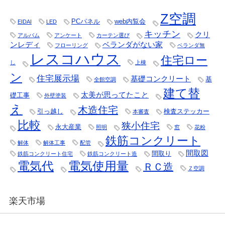
Z空調
PCパネル
web内覧会
EIDAI
LED
キッチン
クリ
アルバム
アンケート
カーテン選び
ンレディ
ベランダがない家
フローリング
ベランダ無
レスコハウス
住宅ロー
し
上棟
ン
住宅展示場
基礎コンクリート
基
全館空調
建て替
太美が思ってたこと
礎工事
外壁塗装
え
木造住宅
引っ越し
検査ステッカー
本審査
比較
狭小住宅
永大産業
照明
窓
花粉
鉄筋コンクリート
解体
解体工事
配管
間取図
間取り
鉄筋コンクリート住宅
鉄筋コンクリート造
電気代
電気使用量
ＲＣ造
Ｚ空調
楽天市場