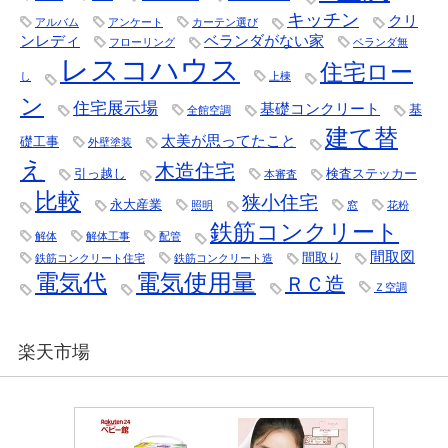
キッチン
クリ
アルバム
アンケート
カーテン選び
ンレディ
ベランダがない家
フローリング
ベランダ無
レスコハウス
住宅ロー
し
上棟
ン
住宅展示場
基礎コンクリート
基
全館空調
建て替
太美が思ってたこと
礎工事
外壁塗装
え
木造住宅
引っ越し
検査ステッカー
本審査
比較
狭小住宅
永大産業
照明
窓
花粉
鉄筋コンクリート
解体
解体工事
配管
間取図
間取り
鉄筋コンクリート住宅
鉄筋コンクリート造
電気代
電気使用量
ＲＣ造
Ｚ空調
楽天市場