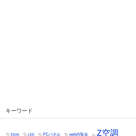
キーワード
Z空調
PCパネル
web内覧会
EIDAI
LED