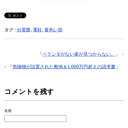
タグ :
分電盤
,
電柱
,
黄色い筒
「
ベランダがない家が見つからない。
」
「
危険物が設置された敷地＆1,000万円超えの請求書
」
コメントを残す
名前