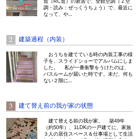
造（RC造）の新居で、全館空調（Ｚ空
調・読み：ぜっくうちょう）で、最近に
なって、や...
建築過程（内装）
おうちを建てている時の内装工事の様
子を、スライドショーでアルバムにしま
した。 私が一番衝撃をうけたのは、
バスルームが届いた時です。未だ、何も
ない２階に...
建て替え前の我が家の状態
建て替える前の我が家。 築49年
（約50年）、1LDKの一戸建てに、家族
３人の居住スペース＆仕事場として生活