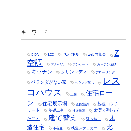
キーワード
Z
PCパネル
web内覧会
EIDAI
LED
空調
アルバム
アンケート
カーテン選び
キッチン
クリンレディ
フローリング
レス
ベランダがない家
ベランダ無し
コハウス
住宅ロー
上棟
ン
住宅展示場
基礎コンク
全館空調
リート
太美が思って
基礎工事
外壁塗装
建て替え
木
たこと
引っ越し
比
造住宅
検査ステッカー
本審査