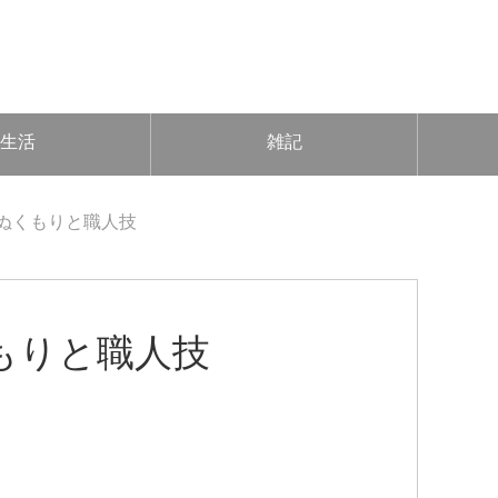
生活
雑記
ぬくもりと職人技
もりと職人技