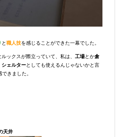
り
と
職人技
を感じることができた一幕でした。
ルックスが際立っていて、私は、
工場
とか
倉
、
シェルター
としても使えるんじゃないかと言
実感できました。
。
の天井