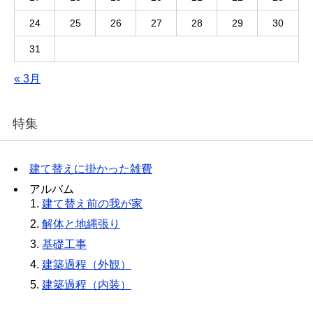
24
25
26
27
28
29
30
31
« 3月
特集
建て替えに掛かった雑費
アルバム
建て替え前の我が家
解体と地縄張り
基礎工事
建築過程（外観）
建築過程（内装）