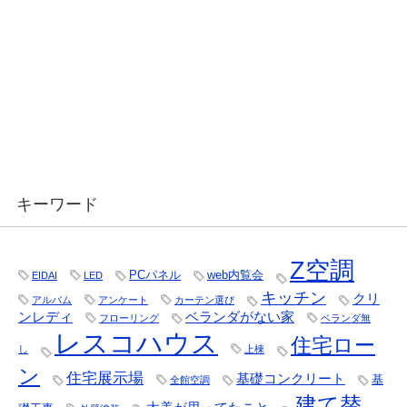
キーワード
Z空調
PCパネル
web内覧会
EIDAI
LED
キッチン
クリ
アルバム
アンケート
カーテン選び
ンレディ
ベランダがない家
フローリング
ベランダ無
レスコハウス
住宅ロー
し
上棟
ン
住宅展示場
基礎コンクリート
基
全館空調
建て替