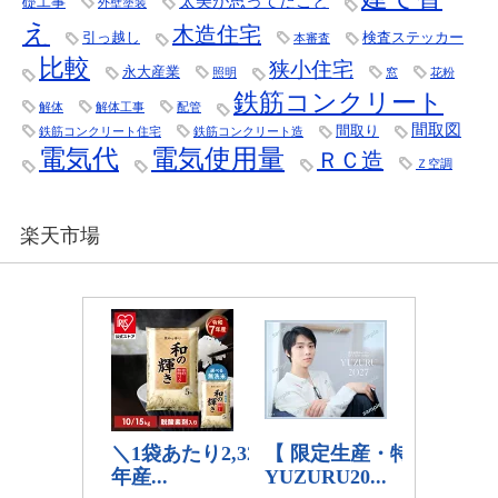
太美が思ってたこと
礎工事
外壁塗装
え
木造住宅
引っ越し
検査ステッカー
本審査
比較
狭小住宅
永大産業
照明
窓
花粉
鉄筋コンクリート
解体
解体工事
配管
間取図
間取り
鉄筋コンクリート住宅
鉄筋コンクリート造
電気代
電気使用量
ＲＣ造
Ｚ空調
楽天市場