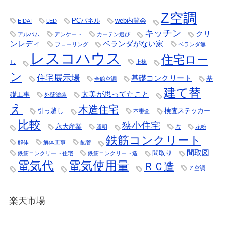
Z空調
PCパネル
web内覧会
EIDAI
LED
キッチン
クリ
アルバム
アンケート
カーテン選び
ンレディ
ベランダがない家
フローリング
ベランダ無
レスコハウス
住宅ロー
し
上棟
ン
住宅展示場
基礎コンクリート
基
全館空調
建て替
太美が思ってたこと
礎工事
外壁塗装
え
木造住宅
引っ越し
検査ステッカー
本審査
比較
狭小住宅
永大産業
照明
窓
花粉
鉄筋コンクリート
解体
解体工事
配管
間取図
間取り
鉄筋コンクリート住宅
鉄筋コンクリート造
電気代
電気使用量
ＲＣ造
Ｚ空調
楽天市場