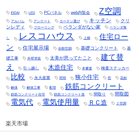
Z空調
PCパネル
web内覧会
EIDAI
LED
キッチン
クリ
アルバム
アンケート
カーテン選び
ンレディ
ベランダがない家
フローリング
ベランダ無
レスコハウス
住宅ロー
し
上棟
ン
住宅展示場
基礎コンクリート
基
全館空調
建て替
太美が思ってたこと
礎工事
外壁塗装
え
木造住宅
引っ越し
検査ステッカー
本審査
比較
狭小住宅
永大産業
照明
窓
花粉
鉄筋コンクリート
解体
解体工事
配管
間取図
間取り
鉄筋コンクリート住宅
鉄筋コンクリート造
電気代
電気使用量
ＲＣ造
Ｚ空調
楽天市場