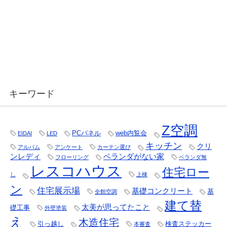
キーワード
Z空調
PCパネル
web内覧会
EIDAI
LED
キッチン
クリ
アルバム
アンケート
カーテン選び
ンレディ
ベランダがない家
フローリング
ベランダ無
レスコハウス
住宅ロー
し
上棟
ン
住宅展示場
基礎コンクリート
基
全館空調
建て替
太美が思ってたこと
礎工事
外壁塗装
え
木造住宅
引っ越し
検査ステッカー
本審査