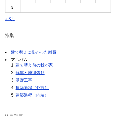
31
« 3月
特集
建て替えに掛かった雑費
アルバム
建て替え前の我が家
解体と地縄張り
基礎工事
建築過程（外観）
建築過程（内装）
注目記事