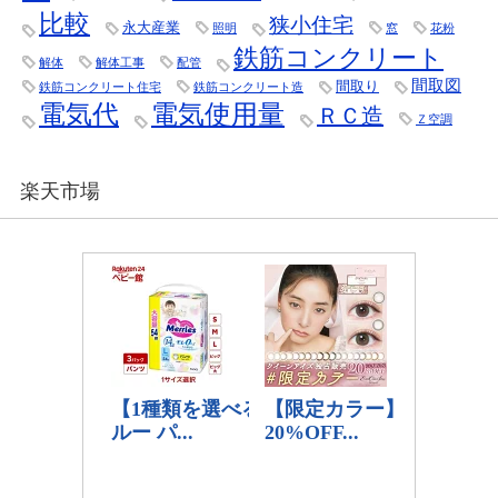
比較
狭小住宅
永大産業
照明
窓
花粉
鉄筋コンクリート
解体
解体工事
配管
間取図
間取り
鉄筋コンクリート住宅
鉄筋コンクリート造
電気代
電気使用量
ＲＣ造
Ｚ空調
楽天市場