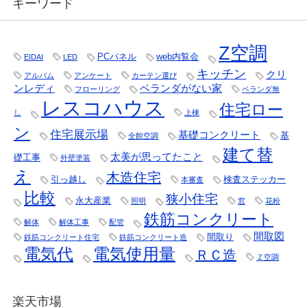
キーワード
Z空調
PCパネル
web内覧会
EIDAI
LED
キッチン
クリ
アルバム
アンケート
カーテン選び
ンレディ
ベランダがない家
フローリング
ベランダ無
レスコハウス
住宅ロー
し
上棟
ン
住宅展示場
基礎コンクリート
基
全館空調
建て替
太美が思ってたこと
礎工事
外壁塗装
え
木造住宅
引っ越し
検査ステッカー
本審査
比較
狭小住宅
永大産業
照明
窓
花粉
鉄筋コンクリート
解体
解体工事
配管
間取図
間取り
鉄筋コンクリート住宅
鉄筋コンクリート造
電気代
電気使用量
ＲＣ造
Ｚ空調
楽天市場