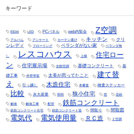
キーワード
Z空調
PCパネル
web内覧会
EIDAI
LED
キッチン
クリ
アルバム
アンケート
カーテン選び
ンレディ
ベランダがない家
フローリング
ベランダ無
レスコハウス
住宅ロー
し
上棟
ン
住宅展示場
基礎コンクリート
基
全館空調
建て替
太美が思ってたこと
礎工事
外壁塗装
え
木造住宅
引っ越し
検査ステッカー
本審査
比較
狭小住宅
永大産業
照明
窓
花粉
鉄筋コンクリート
解体
解体工事
配管
間取図
間取り
鉄筋コンクリート住宅
鉄筋コンクリート造
電気代
電気使用量
ＲＣ造
Ｚ空調