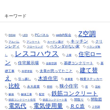
キーワード
Z空調
PCパネル
web内覧会
EIDAI
LED
キッチン
クリ
アルバム
アンケート
カーテン選び
ンレディ
ベランダがない家
フローリング
ベランダ無
レスコハウス
住宅ロー
し
上棟
ン
住宅展示場
基礎コンクリート
基
全館空調
建て替
太美が思ってたこと
礎工事
外壁塗装
え
木造住宅
引っ越し
検査ステッカー
本審査
比較
狭小住宅
永大産業
照明
窓
花粉
鉄筋コンクリート
解体
解体工事
配管
間取図
間取り
鉄筋コンクリート住宅
鉄筋コンクリート造
電気代
電気使用量
ＲＣ造
Ｚ空調