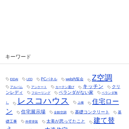
キーワード
Z空調
PCパネル
web内覧会
EIDAI
LED
キッチン
クリ
アルバム
アンケート
カーテン選び
ンレディ
ベランダがない家
フローリング
ベランダ無
レスコハウス
住宅ロー
し
上棟
ン
住宅展示場
基礎コンクリート
基
全館空調
建て替
太美が思ってたこと
礎工事
外壁塗装