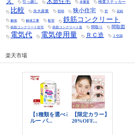
え
木造住宅
引っ越し
検査ステッカー
本審査
比較
狭小住宅
永大産業
照明
窓
花粉
鉄筋コンクリート
解体
解体工事
配管
間取図
間取り
鉄筋コンクリート住宅
鉄筋コンクリート造
電気代
電気使用量
ＲＣ造
Ｚ空調
楽天市場