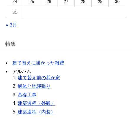
24
25
26
27
28
29
30
31
« 3月
特集
建て替えに掛かった雑費
アルバム
建て替え前の我が家
解体と地縄張り
基礎工事
建築過程（外観）
建築過程（内装）