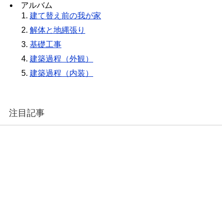
アルバム
建て替え前の我が家
解体と地縄張り
基礎工事
建築過程（外観）
建築過程（内装）
注目記事