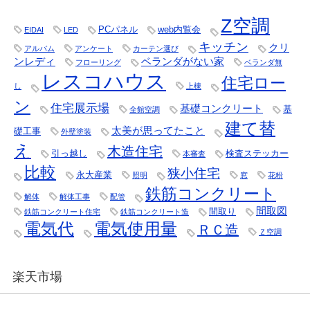
Z空調
PCパネル
web内覧会
EIDAI
LED
キッチン
クリ
アルバム
アンケート
カーテン選び
ンレディ
ベランダがない家
フローリング
ベランダ無
レスコハウス
住宅ロー
し
上棟
ン
住宅展示場
基礎コンクリート
基
全館空調
建て替
太美が思ってたこと
礎工事
外壁塗装
え
木造住宅
引っ越し
検査ステッカー
本審査
比較
狭小住宅
永大産業
照明
窓
花粉
鉄筋コンクリート
解体
解体工事
配管
間取図
間取り
鉄筋コンクリート住宅
鉄筋コンクリート造
電気代
電気使用量
ＲＣ造
Ｚ空調
楽天市場