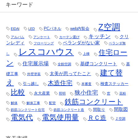
キーワード
Z空調
PCパネル
web内覧会
EIDAI
LED
キッチン
クリ
アルバム
アンケート
カーテン選び
ンレディ
ベランダがない家
フローリング
ベランダ無
レスコハウス
住宅ロー
し
上棟
ン
住宅展示場
基礎コンクリート
基
全館空調
建て替
太美が思ってたこと
礎工事
外壁塗装
え
木造住宅
引っ越し
検査ステッカー
本審査
比較
狭小住宅
永大産業
照明
窓
花粉
鉄筋コンクリート
解体
解体工事
配管
間取図
間取り
鉄筋コンクリート住宅
鉄筋コンクリート造
電気代
電気使用量
ＲＣ造
Ｚ空調