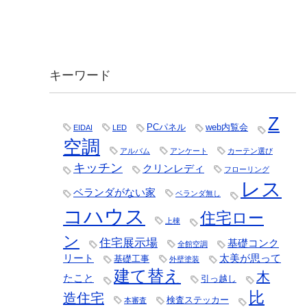
キーワード
Z
PCパネル
web内覧会
EIDAI
LED
空調
アルバム
アンケート
カーテン選び
キッチン
クリンレディ
フローリング
レス
ベランダがない家
ベランダ無し
コハウス
住宅ロー
上棟
ン
住宅展示場
基礎コンク
全館空調
リート
太美が思って
基礎工事
外壁塗装
建て替え
木
たこと
引っ越し
比
造住宅
検査ステッカー
本審査