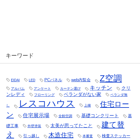
キーワード
Z空調
PCパネル
web内覧会
EIDAI
LED
キッチン
クリ
アルバム
アンケート
カーテン選び
ンレディ
ベランダがない家
フローリング
ベランダ無
レスコハウス
住宅ロー
し
上棟
ン
住宅展示場
基礎コンクリート
基
全館空調
建て替
太美が思ってたこと
礎工事
外壁塗装
え
木造住宅
引っ越し
検査ステッカー
本審査