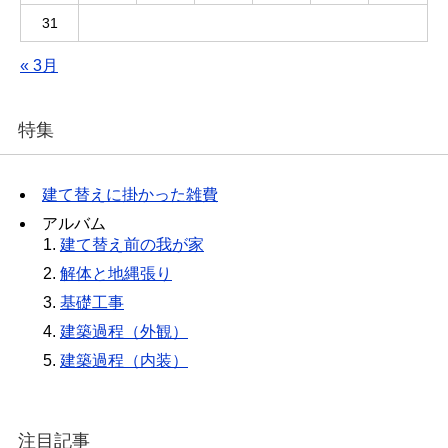
31
« 3月
特集
建て替えに掛かった雑費
アルバム
建て替え前の我が家
解体と地縄張り
基礎工事
建築過程（外観）
建築過程（内装）
注目記事