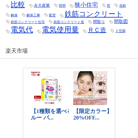
比較
狭小住宅
永大産業
照明
窓
花粉
鉄筋コンクリート
解体
解体工事
配管
間取図
間取り
鉄筋コンクリート住宅
鉄筋コンクリート造
電気代
電気使用量
ＲＣ造
Ｚ空調
楽天市場