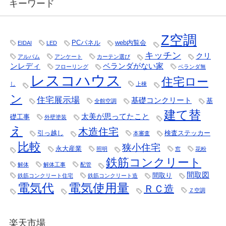
キーワード
Z空調
PCパネル
web内覧会
EIDAI
LED
キッチン
クリ
アルバム
アンケート
カーテン選び
ンレディ
ベランダがない家
フローリング
ベランダ無
レスコハウス
住宅ロー
し
上棟
ン
住宅展示場
基礎コンクリート
基
全館空調
建て替
太美が思ってたこと
礎工事
外壁塗装
え
木造住宅
引っ越し
検査ステッカー
本審査
比較
狭小住宅
永大産業
照明
窓
花粉
鉄筋コンクリート
解体
解体工事
配管
間取図
間取り
鉄筋コンクリート住宅
鉄筋コンクリート造
電気代
電気使用量
ＲＣ造
Ｚ空調
楽天市場