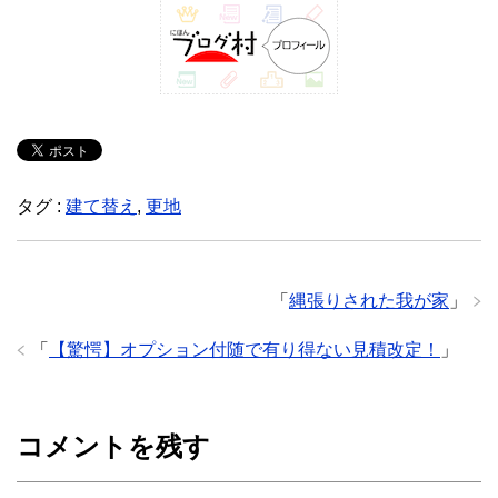
タグ :
建て替え
,
更地
「
縄張りされた我が家
」
「
【驚愕】オプション付随で有り得ない見積改定！
」
コメントを残す