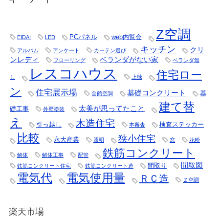
Z空調
PCパネル
web内覧会
EIDAI
LED
キッチン
クリ
アルバム
アンケート
カーテン選び
ンレディ
ベランダがない家
フローリング
ベランダ無
レスコハウス
住宅ロー
し
上棟
ン
住宅展示場
基礎コンクリート
基
全館空調
建て替
太美が思ってたこと
礎工事
外壁塗装
え
木造住宅
引っ越し
検査ステッカー
本審査
比較
狭小住宅
永大産業
照明
窓
花粉
鉄筋コンクリート
解体
解体工事
配管
間取図
間取り
鉄筋コンクリート住宅
鉄筋コンクリート造
電気代
電気使用量
ＲＣ造
Ｚ空調
楽天市場