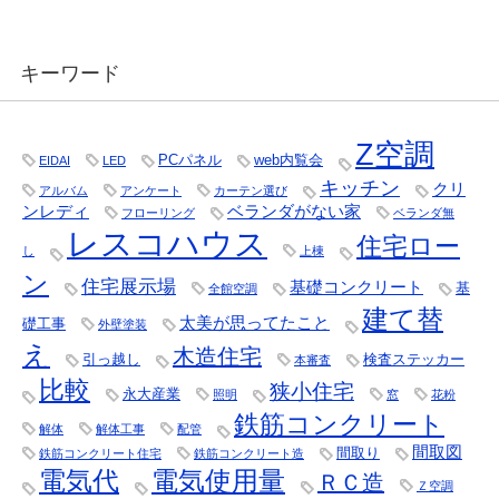
キーワード
Z空調
PCパネル
web内覧会
EIDAI
LED
キッチン
クリ
アルバム
アンケート
カーテン選び
ンレディ
ベランダがない家
フローリング
ベランダ無
レスコハウス
住宅ロー
し
上棟
ン
住宅展示場
基礎コンクリート
基
全館空調
建て替
太美が思ってたこと
礎工事
外壁塗装
え
木造住宅
引っ越し
検査ステッカー
本審査
比較
狭小住宅
永大産業
照明
窓
花粉
鉄筋コンクリート
解体
解体工事
配管
間取図
間取り
鉄筋コンクリート住宅
鉄筋コンクリート造
電気代
電気使用量
ＲＣ造
Ｚ空調