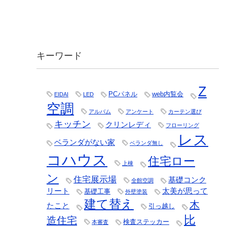
キーワード
Z
PCパネル
web内覧会
EIDAI
LED
空調
アルバム
アンケート
カーテン選び
キッチン
クリンレディ
フローリング
レス
ベランダがない家
ベランダ無し
コハウス
住宅ロー
上棟
ン
住宅展示場
基礎コンク
全館空調
リート
太美が思って
基礎工事
外壁塗装
建て替え
木
たこと
引っ越し
比
造住宅
検査ステッカー
本審査