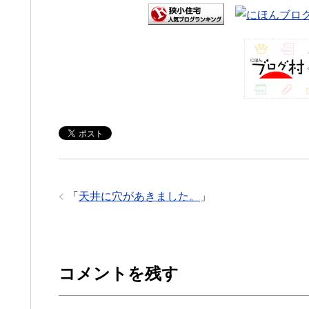
「
天井に穴があきました。
」
コメントを残す