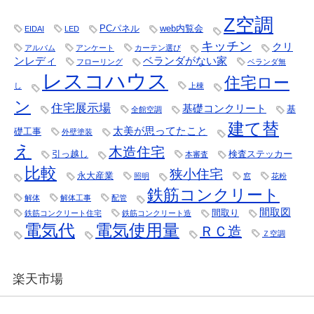
Z空調
PCパネル
web内覧会
EIDAI
LED
キッチン
クリ
アルバム
アンケート
カーテン選び
ンレディ
ベランダがない家
フローリング
ベランダ無
レスコハウス
住宅ロー
し
上棟
ン
住宅展示場
基礎コンクリート
基
全館空調
建て替
太美が思ってたこと
礎工事
外壁塗装
え
木造住宅
引っ越し
検査ステッカー
本審査
比較
狭小住宅
永大産業
照明
窓
花粉
鉄筋コンクリート
解体
解体工事
配管
間取図
間取り
鉄筋コンクリート住宅
鉄筋コンクリート造
電気代
電気使用量
ＲＣ造
Ｚ空調
楽天市場