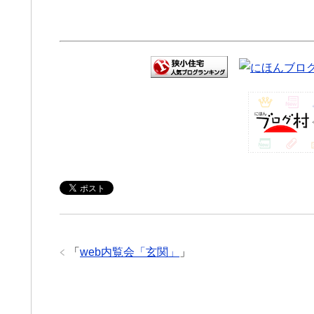
「
web内覧会「玄関」
」