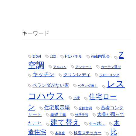
キーワード
Z
PCパネル
web内覧会
EIDAI
LED
空調
アルバム
アンケート
カーテン選び
キッチン
クリンレディ
フローリング
レス
ベランダがない家
ベランダ無し
コハウス
住宅ロー
上棟
ン
住宅展示場
基礎コンク
全館空調
リート
太美が思って
基礎工事
外壁塗装
建て替え
木
たこと
引っ越し
比
造住宅
検査ステッカー
本審査