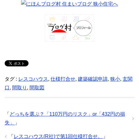
タグ :
レスコハウス
,
仕様打合せ
,
建築確認申請
,
狭小
,
玄関
口
,
間取り
,
間取図
「
どっちを選ぶ？「110万円のリスク」or「432円の損
失」
」
「
レスコハウス(R社)で第1回仕様打合せ。
」