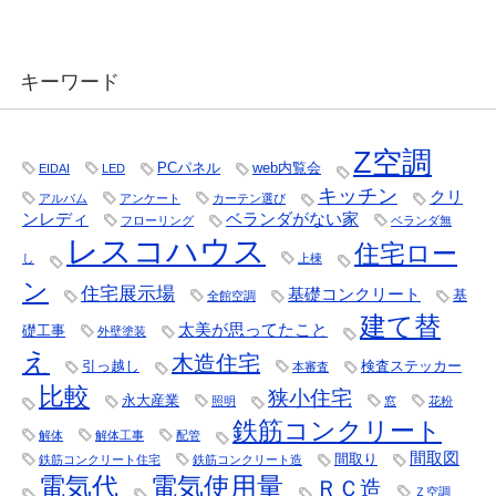
キーワード
Z空調
PCパネル
web内覧会
EIDAI
LED
キッチン
クリ
アルバム
アンケート
カーテン選び
ンレディ
ベランダがない家
フローリング
ベランダ無
レスコハウス
住宅ロー
し
上棟
ン
住宅展示場
基礎コンクリート
基
全館空調
建て替
太美が思ってたこと
礎工事
外壁塗装
え
木造住宅
引っ越し
検査ステッカー
本審査
比較
狭小住宅
永大産業
照明
窓
花粉
鉄筋コンクリート
解体
解体工事
配管
間取図
間取り
鉄筋コンクリート住宅
鉄筋コンクリート造
電気代
電気使用量
ＲＣ造
Ｚ空調