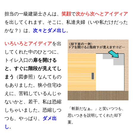
担当の一級建築士さんは、
笑顔
で
次から次へとアイディア
を出してくれます。そこに、私達夫婦（いや私だけだった
かな？）は、
次々とダメ出し
。
いろいろとアイディア
を出
してくれた中のひとつに、
トイレ入口の
扉を開ける
と、すぐに階段が見えてし
まう
（図参照）なんてもの
もありました。狭小住宅ゆ
えに、苦戦しているんじゃ
ないかと、若干、私は恐縮
「斬新だなぁ。」と笑いつつも、
しちゃいました。恐縮しつ
思いつきを説明してくれた却下
つも、やっぱり、
ダメ出
案。
し
。