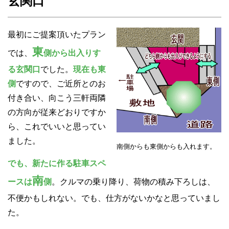
玄関口
最初にご提案頂いたプラン
東
では、
側から出入りす
る玄関口
でした。
現在も東
側
ですので、ご近所とのお
付き合い、向こう三軒両隣
の方向が従来どおりですか
ら、これでいいと思ってい
ました。
南側からも東側からも入れます。
でも、新たに作る駐車スペ
南
ースは
側
。クルマの乗り降り、荷物の積み下ろしは、
不便かもしれない。でも、仕方がないかなと思っていまし
た。