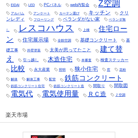
Z空調
PCパネル
web内覧会
EIDAI
LED
キッチン
クリ
アルバム
アンケート
カーテン選び
ンレディ
ベランダがない家
フローリング
ベランダ無
レスコハウス
住宅ロー
し
上棟
ン
住宅展示場
基礎コンクリート
基
全館空調
建て替
太美が思ってたこと
礎工事
外壁塗装
え
木造住宅
引っ越し
検査ステッカー
本審査
比較
狭小住宅
永大産業
照明
窓
花粉
鉄筋コンクリート
解体
解体工事
配管
間取図
間取り
鉄筋コンクリート住宅
鉄筋コンクリート造
電気代
電気使用量
ＲＣ造
Ｚ空調
楽天市場