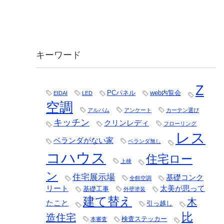
キーワード
Z
PCパネル
web内覧会
EIDAI
LED
空調
アルバム
アンケート
カーテン選び
キッチン
クリンレディ
フローリング
レス
ベランダがない家
ベランダ無し
コハウス
住宅ロー
上棟
ン
住宅展示場
基礎コンク
全館空調
リート
太美が思って
基礎工事
外壁塗装
建て替え
木
たこと
引っ越し
比
造住宅
検査ステッカー
本審査