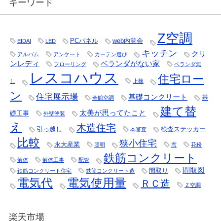
キーワード
Z空調
PCパネル
web内覧会
EIDAI
LED
キッチン
クリ
アルバム
アンケート
カーテン選び
ンレディ
ベランダがない家
フローリング
ベランダ無
レスコハウス
住宅ロー
し
上棟
ン
住宅展示場
基礎コンクリート
基
全館空調
建て替
太美が思ってたこと
礎工事
外壁塗装
え
木造住宅
引っ越し
検査ステッカー
本審査
比較
狭小住宅
永大産業
照明
窓
花粉
鉄筋コンクリート
解体
解体工事
配管
間取図
間取り
鉄筋コンクリート住宅
鉄筋コンクリート造
電気代
電気使用量
ＲＣ造
Ｚ空調
楽天市場