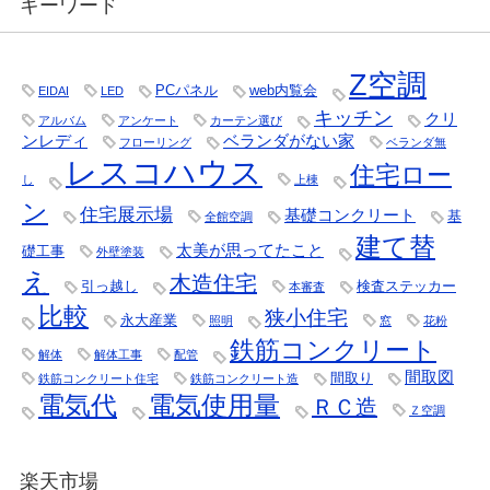
キーワード
Z空調
PCパネル
web内覧会
EIDAI
LED
キッチン
クリ
アルバム
アンケート
カーテン選び
ンレディ
ベランダがない家
フローリング
ベランダ無
レスコハウス
住宅ロー
し
上棟
ン
住宅展示場
基礎コンクリート
基
全館空調
建て替
太美が思ってたこと
礎工事
外壁塗装
え
木造住宅
引っ越し
検査ステッカー
本審査
比較
狭小住宅
永大産業
照明
窓
花粉
鉄筋コンクリート
解体
解体工事
配管
間取図
間取り
鉄筋コンクリート住宅
鉄筋コンクリート造
電気代
電気使用量
ＲＣ造
Ｚ空調
楽天市場