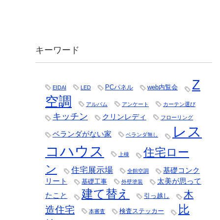
キーワード
Z
PCパネル
web内覧会
EIDAI
LED
空調
アルバム
アンケート
カーテン選び
キッチン
クリンレディ
フローリング
レス
ベランダがない家
ベランダ無し
コハウス
住宅ロー
上棟
ン
住宅展示場
基礎コンク
全館空調
リート
太美が思って
基礎工事
外壁塗装
建て替え
木
たこと
引っ越し
比
造住宅
検査ステッカー
本審査