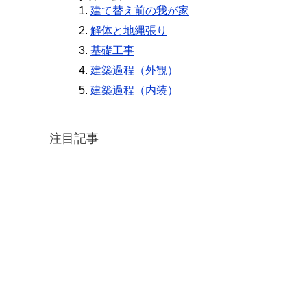
建て替え前の我が家
解体と地縄張り
基礎工事
建築過程（外観）
建築過程（内装）
注目記事