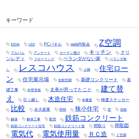
キーワード
Z空調
PCパネル
web内覧会
EIDAI
LED
キッチン
クリ
アルバム
アンケート
カーテン選び
ンレディ
ベランダがない家
フローリング
ベランダ無
レスコハウス
住宅ロー
し
上棟
ン
住宅展示場
基礎コンクリート
基
全館空調
建て替
太美が思ってたこと
礎工事
外壁塗装
え
木造住宅
引っ越し
検査ステッカー
本審査
比較
狭小住宅
永大産業
照明
窓
花粉
鉄筋コンクリート
解体
解体工事
配管
間取図
間取り
鉄筋コンクリート住宅
鉄筋コンクリート造
電気代
電気使用量
ＲＣ造
Ｚ空調