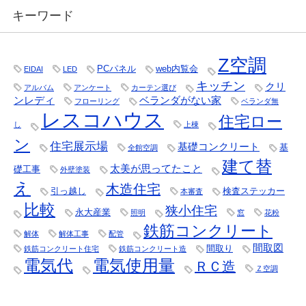
キーワード
Z空調
PCパネル
web内覧会
EIDAI
LED
キッチン
クリ
アルバム
アンケート
カーテン選び
ンレディ
ベランダがない家
フローリング
ベランダ無
レスコハウス
住宅ロー
し
上棟
ン
住宅展示場
基礎コンクリート
基
全館空調
建て替
太美が思ってたこと
礎工事
外壁塗装
え
木造住宅
引っ越し
検査ステッカー
本審査
比較
狭小住宅
永大産業
照明
窓
花粉
鉄筋コンクリート
解体
解体工事
配管
間取図
間取り
鉄筋コンクリート住宅
鉄筋コンクリート造
電気代
電気使用量
ＲＣ造
Ｚ空調