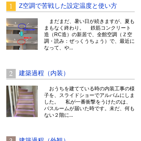
Z空調で苦戦した設定温度と使い方
まだまだ、暑い日が続きますが、夏も
まもなく終わり。 鉄筋コンクリート
造（RC造）の新居で、全館空調（Ｚ空
調・読み：ぜっくうちょう）で、最近に
なって、や...
建築過程（内装）
おうちを建てている時の内装工事の様
子を、スライドショーでアルバムにしま
した。 私が一番衝撃をうけたのは、
バスルームが届いた時です。未だ、何も
ない２階に...
建築過程（外観）