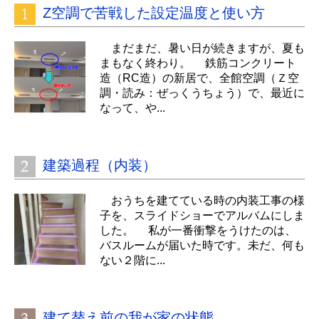
Z空調で苦戦した設定温度と使い方
まだまだ、暑い日が続きますが、夏も
まもなく終わり。 鉄筋コンクリート
造（RC造）の新居で、全館空調（Ｚ空
調・読み：ぜっくうちょう）で、最近に
なって、や...
建築過程（内装）
おうちを建てている時の内装工事の様
子を、スライドショーでアルバムにしま
した。 私が一番衝撃をうけたのは、
バスルームが届いた時です。未だ、何も
ない２階に...
建て替え前の我が家の状態