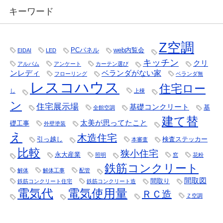
キーワード
Z空調
PCパネル
web内覧会
EIDAI
LED
キッチン
クリ
アルバム
アンケート
カーテン選び
ンレディ
ベランダがない家
フローリング
ベランダ無
レスコハウス
住宅ロー
し
上棟
ン
住宅展示場
基礎コンクリート
基
全館空調
建て替
太美が思ってたこと
礎工事
外壁塗装
え
木造住宅
引っ越し
検査ステッカー
本審査
比較
狭小住宅
永大産業
照明
窓
花粉
鉄筋コンクリート
解体
解体工事
配管
間取図
間取り
鉄筋コンクリート住宅
鉄筋コンクリート造
電気代
電気使用量
ＲＣ造
Ｚ空調