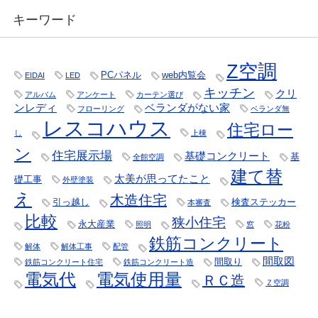
キーワード
Z空調
PCパネル
web内覧会
EIDAI
LED
キッチン
クリ
アルバム
アンケート
カーテン選び
ンレディ
ベランダがない家
フローリング
ベランダ無
レスコハウス
住宅ロー
し
上棟
ン
住宅展示場
基礎コンクリート
基
全館空調
建て替
太美が思ってたこと
礎工事
外壁塗装
え
木造住宅
引っ越し
検査ステッカー
本審査
比較
狭小住宅
永大産業
照明
窓
花粉
鉄筋コンクリート
解体
解体工事
配管
間取図
間取り
鉄筋コンクリート住宅
鉄筋コンクリート造
電気代
電気使用量
ＲＣ造
Ｚ空調