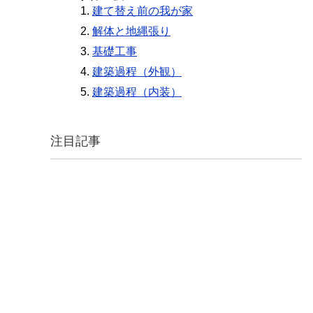
建て替え前の我が家
解体と地縄張り
基礎工事
建築過程（外観）
建築過程（内装）
注目記事