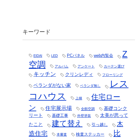
キーワード
Z
PCパネル
web内覧会
EIDAI
LED
空調
アルバム
アンケート
カーテン選び
キッチン
クリンレディ
フローリング
レス
ベランダがない家
ベランダ無し
コハウス
住宅ロー
上棟
ン
住宅展示場
基礎コンク
全館空調
リート
太美が思って
基礎工事
外壁塗装
建て替え
木
たこと
引っ越し
比
造住宅
検査ステッカー
本審査