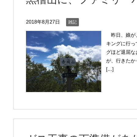
2018年8月27日
雑記
昨日、娘が、
キングに行っ
グほど退屈な
が、行きたか
[…]