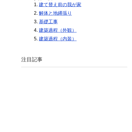
建て替え前の我が家
解体と地縄張り
基礎工事
建築過程（外観）
建築過程（内装）
注目記事