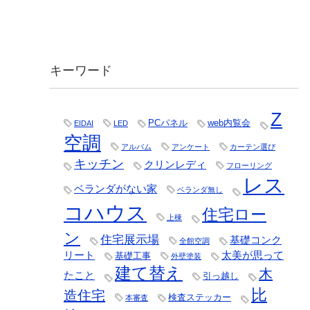
キーワード
Z
PCパネル
web内覧会
EIDAI
LED
空調
アルバム
アンケート
カーテン選び
キッチン
クリンレディ
フローリング
レス
ベランダがない家
ベランダ無し
コハウス
住宅ロー
上棟
ン
住宅展示場
基礎コンク
全館空調
リート
太美が思って
基礎工事
外壁塗装
建て替え
木
たこと
引っ越し
比
造住宅
検査ステッカー
本審査