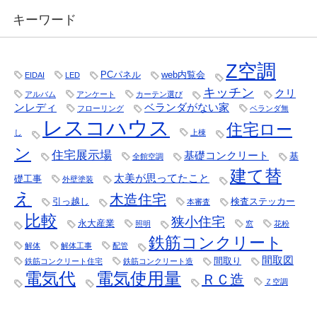
キーワード
Z空調
PCパネル
web内覧会
EIDAI
LED
キッチン
クリ
アルバム
アンケート
カーテン選び
ンレディ
ベランダがない家
フローリング
ベランダ無
レスコハウス
住宅ロー
し
上棟
ン
住宅展示場
基礎コンクリート
基
全館空調
建て替
太美が思ってたこと
礎工事
外壁塗装
え
木造住宅
引っ越し
検査ステッカー
本審査
比較
狭小住宅
永大産業
照明
窓
花粉
鉄筋コンクリート
解体
解体工事
配管
間取図
間取り
鉄筋コンクリート住宅
鉄筋コンクリート造
電気代
電気使用量
ＲＣ造
Ｚ空調