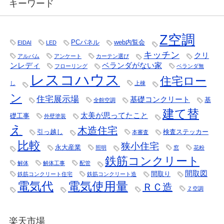
キーワード
Z空調
PCパネル
web内覧会
EIDAI
LED
キッチン
クリ
アルバム
アンケート
カーテン選び
ンレディ
ベランダがない家
フローリング
ベランダ無
レスコハウス
住宅ロー
し
上棟
ン
住宅展示場
基礎コンクリート
基
全館空調
建て替
太美が思ってたこと
礎工事
外壁塗装
え
木造住宅
引っ越し
検査ステッカー
本審査
比較
狭小住宅
永大産業
照明
窓
花粉
鉄筋コンクリート
解体
解体工事
配管
間取図
間取り
鉄筋コンクリート住宅
鉄筋コンクリート造
電気代
電気使用量
ＲＣ造
Ｚ空調
楽天市場