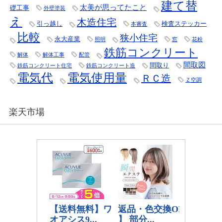
建て替
太美が思ってたこと
礎工事
外壁塗装
え
木造住宅
引っ越し
検査ステッカー
本審査
比較
狭小住宅
永大産業
照明
窓
花粉
鉄筋コンクリート
解体
解体工事
配管
間取図
間取り
鉄筋コンクリート住宅
鉄筋コンクリート造
電気代
電気使用量
ＲＣ造
Ｚ空調
楽天市場