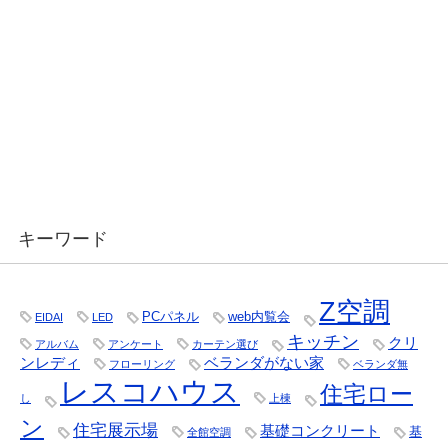
キーワード
Z空調
PCパネル
web内覧会
EIDAI
LED
キッチン
クリ
アルバム
アンケート
カーテン選び
ンレディ
ベランダがない家
フローリング
ベランダ無
レスコハウス
住宅ロー
し
上棟
ン
住宅展示場
基礎コンクリート
基
全館空調