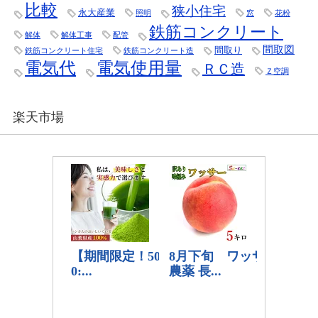
比較
狭小住宅
永大産業
照明
窓
花粉
鉄筋コンクリート
解体
解体工事
配管
間取図
間取り
鉄筋コンクリート住宅
鉄筋コンクリート造
電気代
電気使用量
ＲＣ造
Ｚ空調
楽天市場