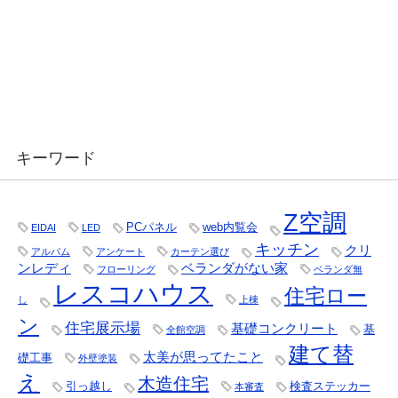
キーワード
Z空調
PCパネル
web内覧会
EIDAI
LED
キッチン
クリ
アルバム
アンケート
カーテン選び
ンレディ
ベランダがない家
フローリング
ベランダ無
レスコハウス
住宅ロー
し
上棟
ン
住宅展示場
基礎コンクリート
基
全館空調
建て替
太美が思ってたこと
礎工事
外壁塗装
え
木造住宅
引っ越し
検査ステッカー
本審査