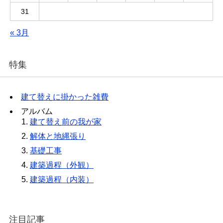
31
« 3月
特集
建て替えに掛かった雑費
アルバム
建て替え前の我が家
解体と地縄張り
基礎工事
建築過程（外観）
建築過程（内装）
注目記事