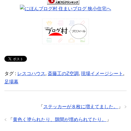
タグ :
レスコハウス
,
斎藤工のZ空調
,
現場イメージシート
,
足場幕
「
ステッカーが８枚に増えてました。
」
「
黄色く塗られたり、隙間が埋められてたり。
」