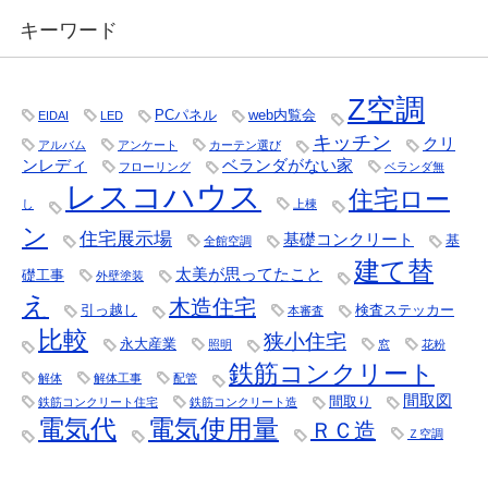
キーワード
Z空調
PCパネル
web内覧会
EIDAI
LED
キッチン
クリ
アルバム
アンケート
カーテン選び
ンレディ
ベランダがない家
フローリング
ベランダ無
レスコハウス
住宅ロー
し
上棟
ン
住宅展示場
基礎コンクリート
基
全館空調
建て替
太美が思ってたこと
礎工事
外壁塗装
え
木造住宅
引っ越し
検査ステッカー
本審査
比較
狭小住宅
永大産業
照明
窓
花粉
鉄筋コンクリート
解体
解体工事
配管
間取図
間取り
鉄筋コンクリート住宅
鉄筋コンクリート造
電気代
電気使用量
ＲＣ造
Ｚ空調