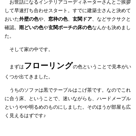
お世話になるインテリアコーディネーターさんとご挨拶
して早速打ち合わせスタート。すでに建築士さんと決めて
おいた
外壁の色
や、
窓枠の色
、
玄関ドア
、などサクサクと
確認。
雨どいの色
や
玄関ポーチの床の色
なんかも決めまし
た。
そして家の中です。
フローリング
まずは
の色ということで見本がい
くつか出てきました。
うちのソファは黒でテーブルはこげ茶です。なのでこれ
に合う床、ということで、迷いながらも、ハードメープル
というやや明るめのものにしました。そのほうが部屋も広
く見えるはずです♪