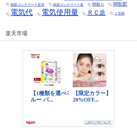
間取図
間取り
鉄筋コンクリート住宅
鉄筋コンクリート造
電気代
電気使用量
ＲＣ造
Ｚ空調
楽天市場