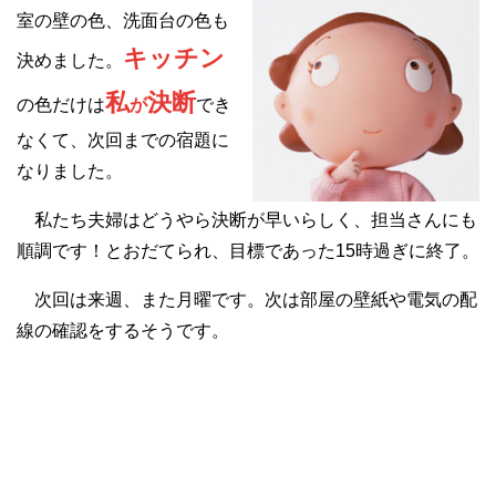
室の壁の色、洗面台の色も
キッチン
決めました。
私
決断
の色だけは
が
でき
なくて、次回までの宿題に
なりました。
私たち夫婦はどうやら決断が早いらしく、担当さんにも
順調です！と
おだてられ
、目標であった15時過ぎに終了。
次回は来週、また月曜です。次は部屋の壁紙や電気の配
線の確認をするそうです。