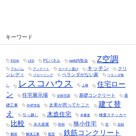
キーワード
Z空調
PCパネル
web内覧会
EIDAI
LED
キッチン
クリ
アルバム
アンケート
カーテン選び
ンレディ
ベランダがない家
フローリング
ベランダ無
レスコハウス
住宅ロー
し
上棟
ン
住宅展示場
基礎コンクリート
基
全館空調
建て替
太美が思ってたこと
礎工事
外壁塗装
え
木造住宅
引っ越し
検査ステッカー
本審査
比較
狭小住宅
永大産業
照明
窓
花粉
鉄筋コンクリート
解体
解体工事
配管